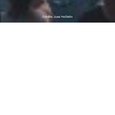
Crédits
:
Jussi Hellstén
Région d’Helsinki
D’après vos réponses, vous êtes quelqu’un
d’énergique et adorez passer du temps au milieu
de l’animation d’une ville. La région d’Helsinki a
ceci de particulier que l’environnement urbain et
les espaces naturels n’y font qu’un, d’où la
possibilité d’y vivre des expériences très variées
sans avoir à parcourir des kilomètres et des