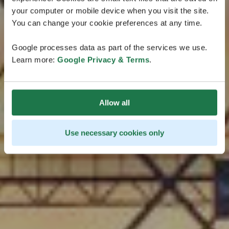
air. Explorez la capitale et ses alentours et laissez-
your computer or mobile device when you visit the site.
vous surprendre par les bonnes tables, le design, les
You can change your cookie preferences at any time.
musées et les sites architecturaux qui font la
réputation de cette région, le tout sans avoir à
Google processes data as part of the services we use.
parcourir de grandes distances.
Learn more:
Google Privacy & Terms
.
Allow all
Use necessary cookies only