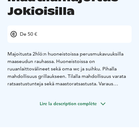
Jokioisilla
De 50 €
Majoitusta 2hlö:n huoneistoissa perusmukavuuksilla
maaseudun rauhassa. Huoneistoissa on
ruuanlaittovälineet sekä oma wc ja suihku. Pihalla
mahdollisuus grillaukseen. Tilalla mahdollisuus varata
ratsastustunteja sekä maastoratsastusta. Varaus
suoraan meiltä tai Air bnb:n kautta (yksi huoneisto).
Lire la description complète