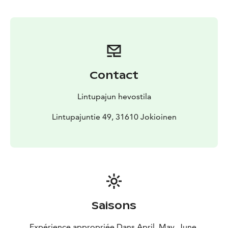
Contact
Lintupajun hevostila
Lintupajuntie 49, 31610 Jokioinen
Saisons
Expérience appropriée Dans April, May, June,