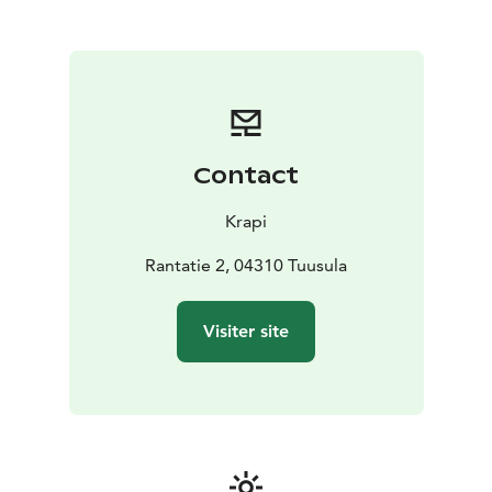
festival d’été, la fête du jardin de Krapi (« Krapin
Puutarhajuhlat »), sont les tout derniers venus du
programme.
Le Krapin Paja est une expérience unique. Son concept
est le fruit d’une collaboration entre Krapi et Lake
Tuusula Events dans le but de créer le meilleur
environnement culturel possible. Le lieu a ouvert ses
Contact
portes en 2017, au jour de la célébration de la « finnish
attitude ». Dès sa construction, l’objectif était de créer
Krapi
un lieu polyvalent dédié aux événements et aux arts du
spectacle.
Rantatie 2, 04310 Tuusula
Chaque visite au Krapin Paja est un souvenir
inoubliable. Nous n’attendons plus que vous !
Visiter site