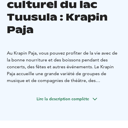
culturel du lac
Tuusula : Krapin
Paja
Au Krapin Paja, vous pouvez profiter de la vie avec de
la bonne nourriture et des boissons pendant des
concerts, des fêtes et autres événements. Le Krapin
Paja accueille une grande variété de groupes de
musique et de compagnies de théâtre, des
événements et des rencontres interculturelles avec
des artistes de tous les domaines ainsi que des
Lire la description complète
opérateurs locaux.
Il organise des soirées toutes les semaines, produit des
événements, propose des concerts et des festivals
dans les parcs. La terrasse du jardin d’Impivaara et un