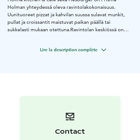
Holman yhteydessä oleva ravintolakokonaisuus.
Uunituoreet pizzat ja kahvilan suussa sulavat munkit,
pullat ja croissantit maistuvat paikan päällä tai
sukkelasti mukaan otettuna.​
Ravintolan keskiössä on
monipuolinen, herkullinen ja maistuva noutopöytä
viikon jokaisena päivänä. Arkipäivien IltaSafkis on
Lire la description complète
tarjolla Ma-Pe 15-19 ja pizzavalikoimaa unohtamatta .
Kahvilan tarjontaan kuuluu monipuolinen
erikoiskahvivalikoima. Keittiön valmistamia herkkuja voi
ostaa Prisma-myymälän puolelta kätevästi
kauppareissun yhteydessä.
Contact