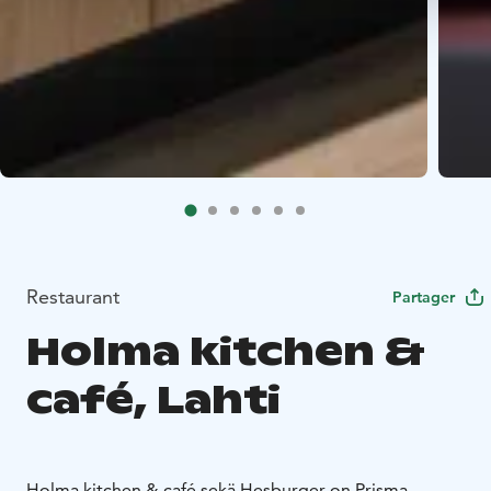
Restaurant
Partager
Holma kitchen &
café, Lahti
Holma kitchen & café sekä Hesburger on Prisma