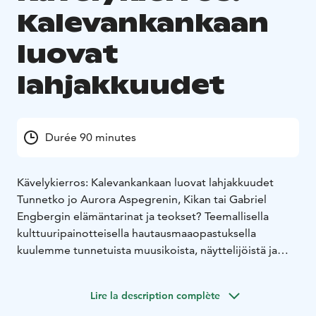
Kalevankankaan
luovat
lahjakkuudet
Durée 90 minutes
Kävelykierros: Kalevankankaan luovat lahjakkuudet
Tunnetko jo Aurora Aspegrenin, Kikan tai Gabriel
Engbergin elämäntarinat ja teokset? Teemallisella
kulttuuripainotteisella hautausmaaopastuksella
kuulemme tunnetuista muusikoista, näyttelijöistä ja
kuvataiteilijoista heidän viimeisillä leposijoillaan
Kalevankankaan hautausmaalla. Kierros alkaa
Lire la description complète
Kalevankankaan hautausmaan pääportilta