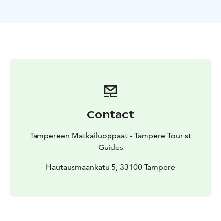
(Hautausmaankatu 5), päätös kappelille. Kesto 1,5
tuntia tai sovittavissa.
Varaukset:
Opastettu kierros Tampereella varataan
Magni Mundi Oy:ltä sähköpostitse
tampere@magnimundi.fi tai puhelimitse puh. 010 5797
943.
Ilmoitathan ystävällisesti varauspyynnössä seuraavat
tiedot: ryhmän nimi ja henkilömäärä, varaajan
yhteystiedot, toivomasi kierroksen nimi ja kesto,
toivomasi ajankohta (päivämäärä ja kellonaika),
Contact
opastuskieli, mahdolliset toiveet ja lisätiedot
kierrokseen tai ryhmään liittyen.
Tampereen Matkailuoppaat - Tampere Tourist
Guides
Hautausmaankatu 5, 33100 Tampere