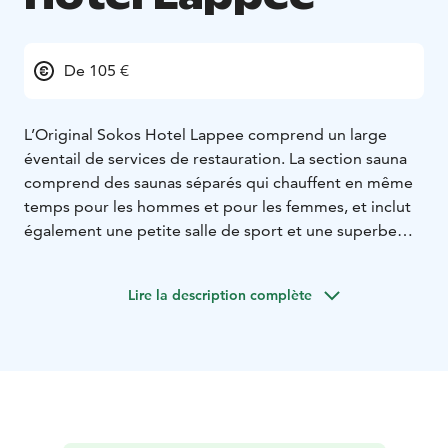
De 105 €
L’Original Sokos Hotel Lappee comprend un large
éventail de services de restauration. La section sauna
comprend des saunas séparés qui chauffent en même
temps pour les hommes et pour les femmes, et inclut
également une petite salle de sport et une superbe
piscine avec une zone où l’on peut s’asseoir.
L’utilisation de la section sauna pendant ses heures
Lire la description complète
d’ouverture est incluse dans le tarif des chambres.
Chambres d’hôtel
Standard
Nos chambres tout confort
se situent dans trois bâtiments distincts. Vous pouvez
choisir entre lits séparés et lit double. Dans certaines
chambres, il est possible d’installer un lit
supplémentaire.
Superior
Nos chambres Superior sont décorées sur le