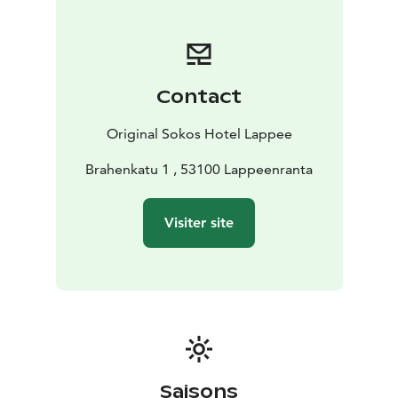
thème du lac Saimaa. Elles sont équipées d’un peignoir
et de chaussures de bain, d’un minibar rempli, d’un
confortable lit Familon Superior et d’une décoration
agréable et de qualité.
Contact
Chambres familiales
Les chambres familiales
comprennent, en plus d’un lit double, un lit superposé
Original Sokos Hotel Lappee
fait par un menuisier, pour 2 enfants, et une salle de
bain particulièrement spacieuse.
Brahenkatu 1 , 53100 Lappeenranta
Chambre handicapés
L’hôtel comprend 1 chambre
pour handicapés.
Visiter site
Suite
La suite inclut une chambre et un salon séparés,
des détails au niveau de la décoration, un sauna privé
pour donner une ambiance luxueuse, une cafetière
Paulig et un coussin de massage. Téléviseurs dans la
chambre et dans le salon.
Équipements
Dans toutes nos catégories de chambres
se trouvent un bureau, une Chromecast, un fer à
repasser avec une table, une douche/baignoire, un
Saisons