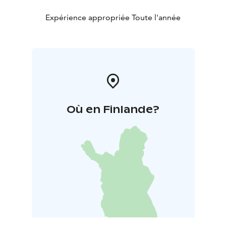
sèche-cheveux, un réfrigérateur, un chauffe-eau, du
café instantané et du thé, une climatisation réglable, un
Expérience appropriée Toute l'année
lit Familon, deux oreillers de taille différente, des
stores occultants, une télé et le wifi.
Le petit déjeuner Original est inclus dans tous les tarifs
de chambres. Le petit déjeuner est un buffet servi au
restaurant Saga dans une atmosphère lumineuse ; il est
copieux et varié. Les régimes alimentaires spécifiques
sont bien respectés.
Où en Finlande?
Bienvenue chez nous !