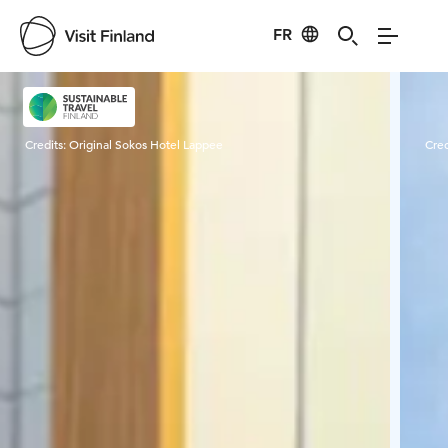
FR
Visit Finland
Credits:
Original Sokos Hotel Lappee
Cred