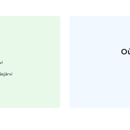
Où
vi
äsjärvi