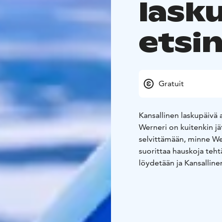
lask
etsi
Gratuit
Kansallinen laskupäivä 
Werneri on kuitenkin jä
selvittämään, minne We
suorittaa hauskoja tehtä
löydetään ja Kansallinen
Aloitus: Klo 10.30. Tap
Osallistuva lapsi tarvit
pystyä laskemaan sinisi