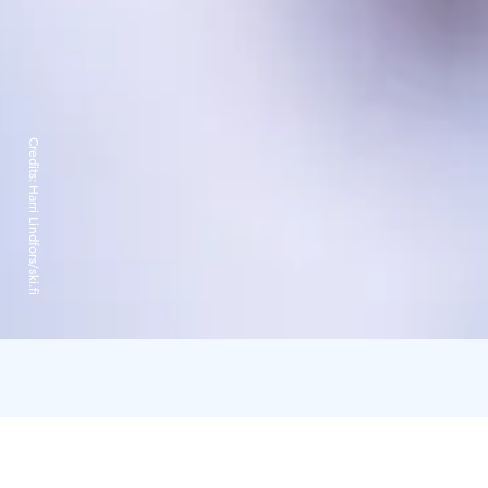
Credits:
Harri Lindfors/ski.fi