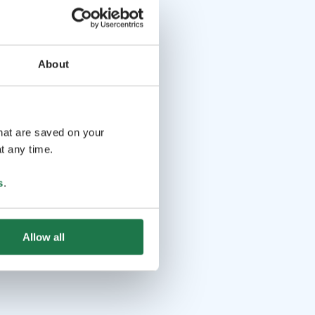
About
that are saved on your
t any time.
s
.
Allow all