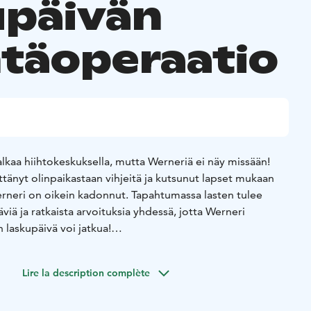
upäivän
ntäoperaatio
alkaa hiihtokeskuksella, mutta Werneriä ei näy missään!
ttänyt olinpaikastaan vihjeitä ja kutsunut lapset mukaan
rneri on oikein kadonnut. Tapahtumassa lasten tulee
viä ja ratkaista arvoituksia yhdessä, jotta Werneri
 laskupäivä voi jatkua!
aamispaikka Ylläs Express-tuolihissin ala-aseman edustalla!
see voimassa olevan hissilipun ja välineet. Osallistujan tulee
Lire la description complète
ä rinteitä. Maksuton.