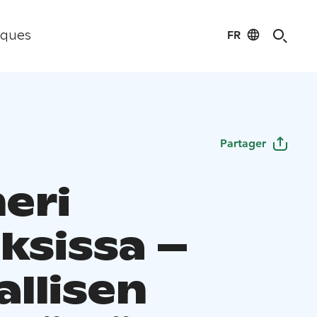
FR
iques
Partager
eri
ksissa –
allisen