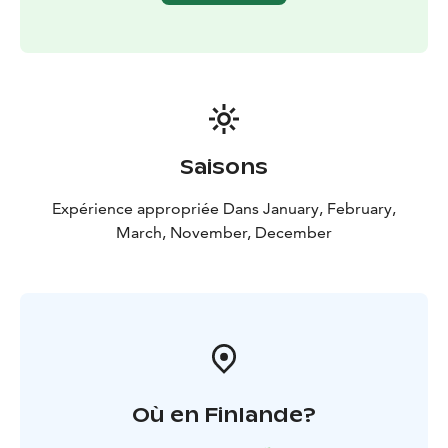
boulangerie seront emballés pour que vous puissiez
les emporter avec vous. La durée totale du
programme est de 4 heures.
Saisons
Expérience appropriée Dans January, February,
March, November, December
Où en Finlande?