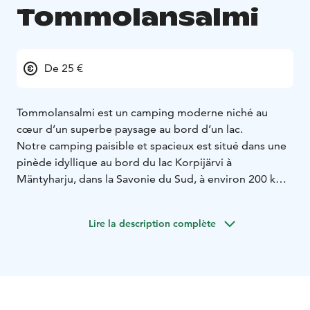
Tommolansalmi
De 25 €
Tommolansalmi est un camping moderne niché au
cœur d’un superbe paysage au bord d’un lac.
Notre camping paisible et spacieux est situé dans une
pinède idyllique au bord du lac Korpijärvi à
Mäntyharju, dans la Savonie du Sud, à environ 200 km
d’Helsinki. Il est situé le long de l’autoroute 15, entre
Mikkeli et Kouvola. Il se trouve à environ 50 km de
Lire la description complète
Mikkeli et 60 km de Kouvola.
Il est ouvert du printemps à la fin de l’automne. Le
camping est doté d’installations sanitaires modernes,
de divers emplacements pour grillades et d’une
cuisine d’été, de saunas à louer au bord du lac et de