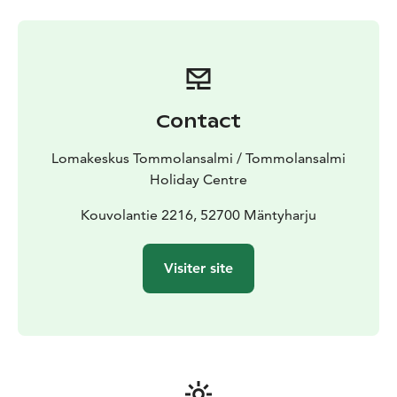
nombreuses activités gratuites pour les familles avec
enfants. Les emplacements de camping sont situés au
bord du lac et abrités par une forêt de pins, avec
beaucoup d’espace et d’intimité pour des véhicules de
toutes tailles. Nous proposons également quelques
emplacements de camping à la nuitée à moindre coût.
Contact
Nous disposons d’emplacements avec ou sans
branchement électrique pour les véhicules et les
Lomakeskus Tommolansalmi / Tommolansalmi
tentes. Certains emplacements de tentes disposent
Holiday Centre
également d’une petite terrasse.
Notre restaurant d’été sert le petit-déjeuner, des
Kouvolantie 2216, 52700 Mäntyharju
produits locaux, des grillades et des pâtisseries
maison, ainsi que des plats à emporter, des en-cas
Visiter site
pour le camping et une gamme de boissons.
Notre
magasin de location de matériel propose des vélos
électriques, des VTT et d’autres vélos, ainsi que des
bateaux, des canoës et des planches de paddle. Les
environs de Tommolansalmi offrent de nombreuses
possibilités d’activités pour les familles avec enfants et