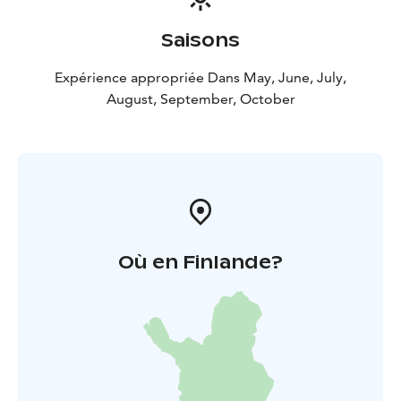
pour les amateurs de randonnées et d’autres activités
en pleine nature. Dans les environs, vous trouverez le
Saisons
parc national de Repovesi et de nombreux sentiers de
randonnée très prisés, le centre d’art de Salmela et les
Expérience appropriée Dans May, June, July,
sites historiques de la région de Saimaa. Pour vous
August, September, October
aider à planifier vos vacances, nous avons rassemblé
les attractions et les destinations de randonnée les
plus populaires de la région sur le site
https://visitlakekorpijarvi.fi/
Où en Finlande?