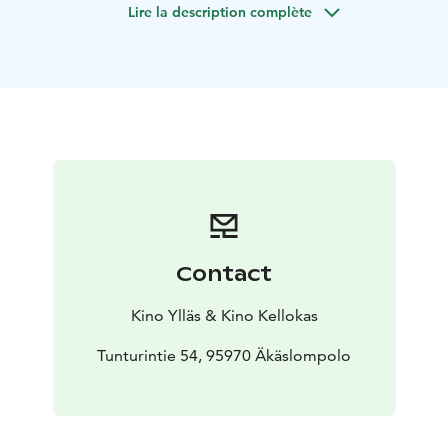
Lire la description complète
sieni ei ole koskaan ennen käynyt.
Ennen elokuvaa esitetään lyhytelokuva Teenage Mutant
Ninja Turtles yksin kromissa 2: Eksynyt New Jerseyssä,
jonka kesto on noin 5 minuuttia.
Contact
Kino Ylläs & Kino Kellokas
Tunturintie 54, 95970 Äkäslompolo