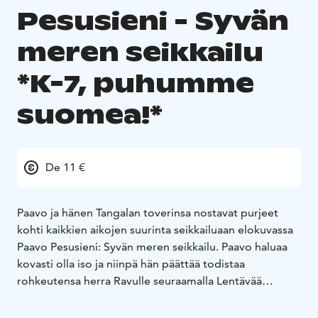
Pesusieni - Syvän
meren seikkailu
*K-7, puhumme
suomea!*
De 11 €
Paavo ja hänen Tangalan toverinsa nostavat purjeet
kohti kaikkien aikojen suurinta seikkailuaan elokuvassa
Paavo Pesusieni: Syvän meren seikkailu. Paavo haluaa
kovasti olla iso ja niinpä hän päättää todistaa
rohkeutensa herra Ravulle seuraamalla Lentävää
Hollantilaista, salaperäistä kummitusmerirosvoa, syvän
meren syvimpiin syvyyksiin. Paikkaan, jossa yksikään