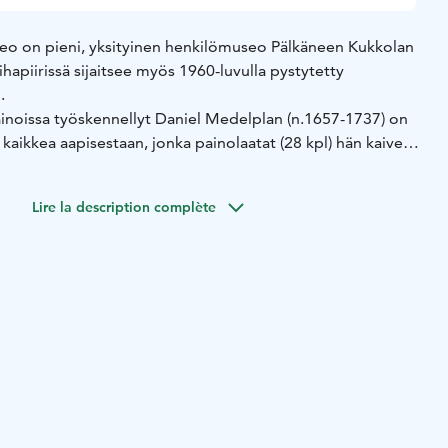
eo on pieni, yksityinen henkilömuseo Pälkäneen Kukkolan
apiirissä sijaitsee myös 1960-luvulla pystytetty
i.
painoissa työskennellyt Daniel Medelplan (n.1657-1737) on
kaikkea aapisestaan, jonka painolaatat (28 kpl) hän kaiversi
, kun maan kirjapainot oli siirretty turvaan Tukholmaan.
n sai Pälkäneen papistolta, jota huolestutti
Lire la description complète
n tila.
 1719 nimellä: "Lasten paras Tawara elli ABC-kirja, joka
n leicattu puuhun ja Pälkänen Seuracunnan Saarnamiesten
ätty Pälkänellä Daniel Medelplanilda Tauralan kylässä
ssä aapisessa oli sen viimeisellä sivulla ensimmäistä kertaa
piskukko.
ä esitellään Medelplanin aapisen syntyhistoria ja
laatoin ja niillä painetuin vedoksin. Esillä on myös
i Allan Frilanderin tekemä laattapainamiseen soveltuva