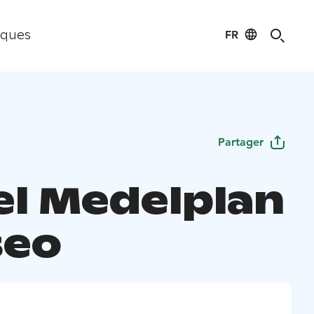
FR
iques
Partager
el Medelplan
seo