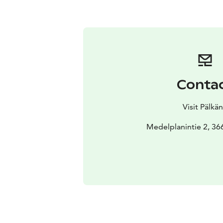
Conta
Visit Pälkä
Medelplanintie 2, 36