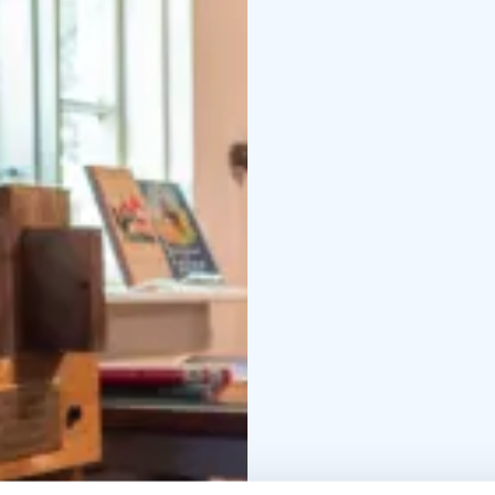
Museo on avoinna kesä-
sopimuksen mukaan. Tar
aakkos-ja aapiskukkopu
Osoite Medelplanintie 2