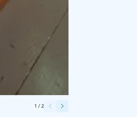
Credits:
Pälkäneen kunta
1
/
2