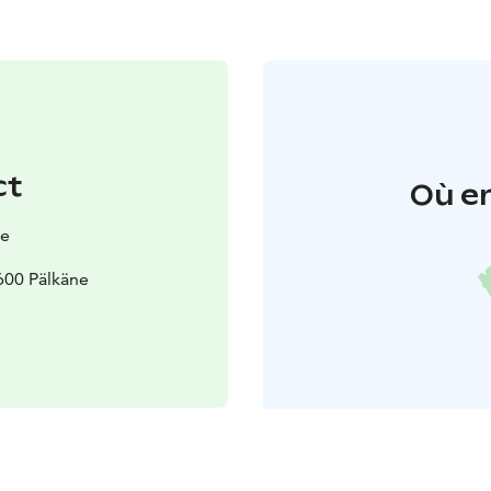
ct
Où en
ne
600 Pälkäne