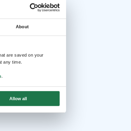
About
that are saved on your
t any time.
s
.
Allow all