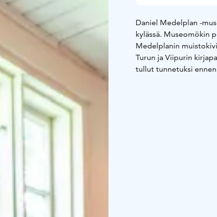
Daniel Medelplan -mus
kylässä. Museomökin pih
Medelplanin muistokiv
Turun ja Viipurin kirja
tullut tunnetuksi ennen 
puuhun isonvihan aikana
Toimeksiannon Medelpla
pälkäneläisten lukutaido
Aapinen ilmestyi vuonna
suuren tarpen tähden o
toimituxen kautta Pränd
1719". Erikoisuutena tä
Suomessa esiintyvä aa
Museon perusnäyttelyss
valmistustapa mm. paino
kuvanveistäjä ja faktor
painokone.