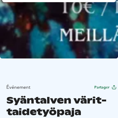
Événement
Partager
Syäntalven värit-
taidetyöpaja