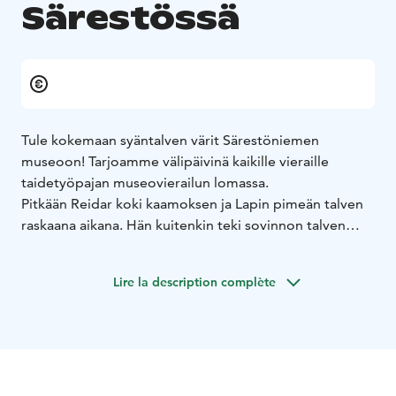
Särestössä
Tule kokemaan syäntalven värit Särestöniemen
museoon! Tarjoamme välipäivinä kaikille vieraille
taidetyöpajan museovierailun lomassa.
Pitkään Reidar koki kaamoksen ja Lapin pimeän talven
raskaana aikana. Hän kuitenkin teki sovinnon talven
kanssa ja maalasi niitä asioita talvessa, jotka hän koki
kauniiksi. Se helpotti kaamosajan alakuloa.
Lire la description complète
"Tuo minun olis osattava tehhä. Nuo värit, tuo
pakkanen, tuo kohme. Siinä on voimaa, tuossa
varvikossa, vaikka se on jäässä. Ja siinä mulle on
oppimista. Ei passaa jäähä oppimatta lissää. Mie olen
turhaan moittinut kaamosta. Minun ihan pittää pyytää
siltä antheksi. Voi sitä tehhä työtä talvellakin. Ja mitä se