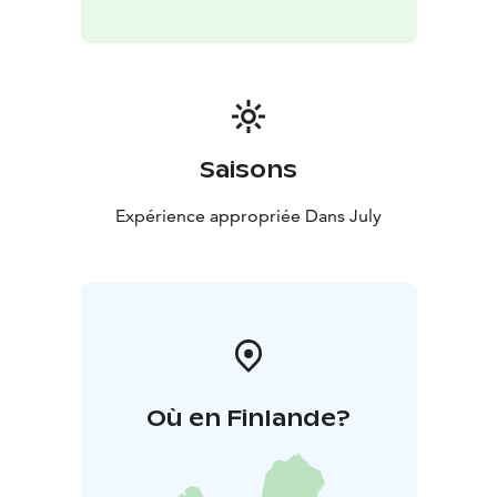
temps : le plus souvent, le temps est clair sur le lac
Oulu, même s’il pleut en ville. Le bar du bateau à
vapeur possède une licence autorisant la vente
d’alcool.
Saisons
Expérience appropriée Dans July
Où en Finlande?