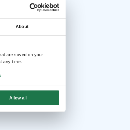
About
that are saved on your
t any time.
s
.
Allow all