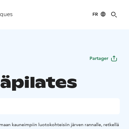
FR
iques
Partager
äpilates
maan kauneimpiin luotokohteisiin järven rannalle, retkellä