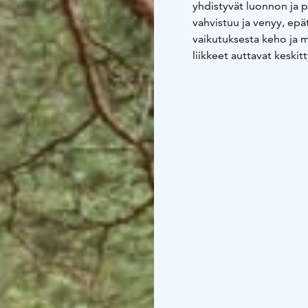
yhdistyvät luonnon ja p
vahvistuu ja venyy, epä
vaikutuksesta keho ja m
liikkeet auttavat keski
rauhoittuminen käynni
Retki aloitetaan kehoa h
rauhalliseen tahtiin jä
pilatesharjoituksiin, jo
maaten. Lyhyen palautta
Retkikohteina ovat Isoj
luonnonsuojelualue sek