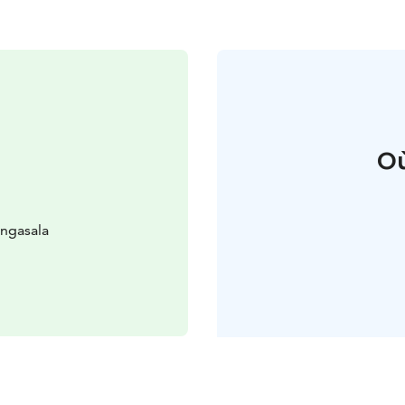
Où
ngasala