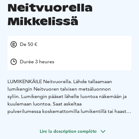
Neitvuorella
Mikkelissä
De 50 €
Durée 3 heures
LUMIKENKÄILE Neitvuorella. Lähde tallaamaan
lumikengin Neitvuoren talvisen metsäluonnon
syliin. Lumikengin pääset lähelle luontoa näkemään ja
kuulemaan luontoa. Saat askeltaa
pulverilumessa koskemattomilla lumikentillä tai haastaa
itsesi lumiseikkailuun, nousemaan vuoria ylös ja
laskemaan telemark-askelin vuoria alas. Lumikenkäily
Lire la description complète
on terveellistä liikuntaa ja tuottaa iloa ja kuntoa