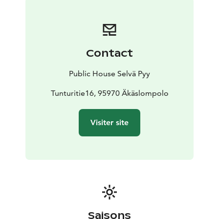
Suomea ja etenkin Lapissa.
Keittiö sulkeutuu klo 20:30.
Juomatarjouksia!
Lipunmyynti alkaa lauantaina
23.11.2024
Contact
Public House Selvä Pyy
Tunturitie16, 95970 Äkäslompolo
Visiter site
Saisons