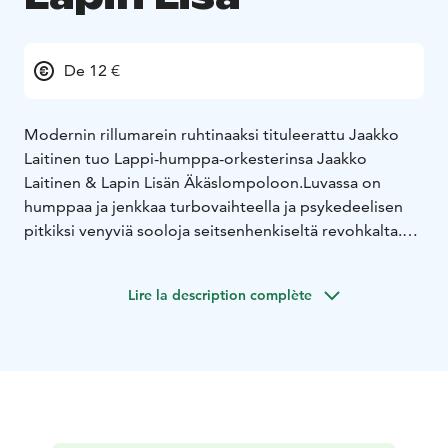
De 12 €
Modernin rillumarein ruhtinaaksi tituleerattu Jaakko
Laitinen tuo Lappi-humppa-orkesterinsa Jaakko
Laitinen & Lapin Lisän Äkäslompoloon.
Luvassa on
humppaa ja jenkkaa turbovaihteella ja psykedeelisen
pitkiksi venyviä sooloja seitsenhenkiseltä revohkalta.
Rallit on lainattu Hannu Merkun, Eero Magan ja muiden
Lappi-iskelmän legendojen laulukirjoista, ja ne kertovat
Lire la description complète
maakuntamme elämänmenosta rehellisesti ja kauniisti.
Yhtye sai aikanaan alkunsa pääkaupunkiin päätyneiden
laulaja Laitisen ja haitaristi Marko Roinisen koti-
ikävästä, mutta orkesteri on totisesti aktivoitunut vasta
Laitisen paluumuutettua Rovaniemelle.
Lapin Lisä
juhlisti pitkäsoittonsa julkaisua viime vuoden syksyllä ja
se on jo niittänyt mainetta hurjana live-bändinä ympäri