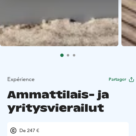
Expérience
Partager
Ammattilais- ja
yritysvierailut
De 247 €