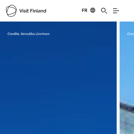
FR
Visit Finland
Credits:
Annukka Linninen
Cred