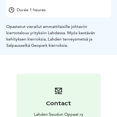
Durée 1 heures
Opastetut vierailut ammattilaisille johtaviin
kiertotalous yrityksiin Lahdessa. Myös kestävän
kehityksen kierroksia, Lahden terveysmetsä ja
Salpausselkä Geopark kierroksia.
Contact
Lahden Seudun Oppaat ry