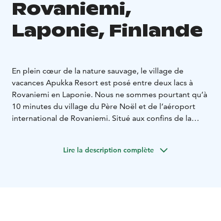
Rovaniemi,
Laponie, Finlande
En plein cœur de la nature sauvage, le village de
vacances Apukka Resort est posé entre deux lacs à
Rovaniemi en Laponie. Nous ne sommes pourtant qu’à
10 minutes du village du Père Noël et de l’aéroport
international de Rovaniemi. Situé aux confins de la
Finlande, là où la ville de Rovaniemi se termine et où la
nature commence, l’Apukka Resort est toujours prêt à
Lire la description complète
accueillir les voyageurs du monde entier autour d’un
bon feu de bois.
À l’Apukka Resort, rapprochez-vous de la nature
arctique et endormez-vous sous les aurores boréales
dans nos hébergements d’exception: igloos de verre
Aurora Cabins, chambres à toit panoramique Suites