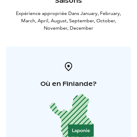
Saisons
Que ce soit paré des couleurs d’automne, des pastels
qui accompagnent les températures glaciales de
Expérience appropriée Dans January, February,
l’hiver, ou encore de la lumière sans pareil du soleil de
March, April, August, September, October,
minuit, l’Apukka Resort est le temple de l’hospitalité
November, December
laponne. Que vous veniez seul pour vous relaxer ou en
groupe pour vous challenger, nous vous accueillerons
toujours avec le sourire et nous mettrons tout notre
cœur à vous servir.
Où en Finlande?