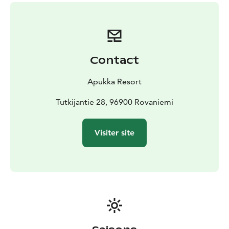
Komsio et Kammi et pour les familles et les petits
groupes: nos nouvelles chambres familiales luxueuses
Kammi Family Suites.
À l’Apukka Resort, vous vivrez
des expériences uniques et originales sur nos terres et
nos chemins privés ave Apukka Adventures. Nous
Contact
prenons soin d’offrir des expériences authentiques et
mémorables à nos hôtes grâce à nos propres guides.
Apukka Resort
Randonnées en traîneau à cheval, safaris en
motoneige, visites culturelles ou traîneau à chien :
Tutkijantie 28, 96900 Rovaniemi
l’aventure attend les plus téméraires à l’Apukka Resort.
Venez-vous réchauffer autour de la douce lueur de
Visiter site
l’immense feu ouvert du restaurant Aitta, le cœur de
l’Apukka Resort. Le restaurant Aitta propose une
cuisine laponne remise au goût du jour, mettant à
l’honneur des ingrédients produits dans la région. Un
petit-déjeuner, un déjeuner et un dîner savoureux sont
servis tous les jours sous forme de buffet, et un menu
est également à disposition avec toutes les spécialités
locales.