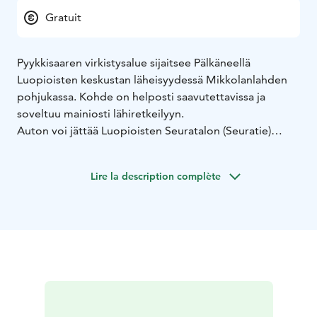
Gratuit
Pyykkisaaren virkistysalue sijaitsee Pälkäneellä
Luopioisten keskustan läheisyydessä Mikkolanlahden
pohjukassa. Kohde on helposti saavutettavissa ja
soveltuu mainiosti lähiretkeilyyn.
Auton voi jättää Luopioisten Seuratalon (Seuratie)
läheisyydessä olevaan laavuparkkiin, josta pääsee
siirtymään kävellen kevyen liikenteen väylää
Lire la description complète
pitkospuiden lähtöpaikkaan. Reitin pituus on
edestakaisin kuljettuna pituudeltaan noin kaksi
kilometriä.
Pyykkisaaren rantakaisilikko kätkee suojiinsa
kunnostetun lintutornin. Laavu löytyy niemenkärjestä
upealta paikalta.