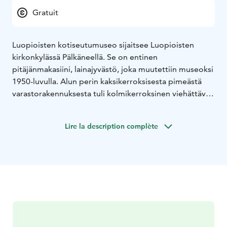
Gratuit
Luopioisten kotiseutumuseo sijaitsee Luopioisten
kirkonkylässä Pälkäneellä. Se on entinen
pitäjänmakasiini, lainajyvästö, joka muutettiin museoksi
1950-luvulla. Alun perin kaksikerroksisesta pimeästä
varastorakennuksesta tuli kolmikerroksinen viehättävä
museo.
Kotiseutumuseossa on esineitä rautakaudelta 1970–
Lire la description complète
luvulle. Suurin osa niistä on 1800-luvulta tai 1900–luvun
alusta. Vanhimmat esineet ovat 1800–1600-luvulla eKr.
valmistetut kivikirveet. Museossa on 2 500 luetteloitua
esinettä. Ne ulottuvat vanhoista
terveydenhoitovälineistä, kuten suoneniskuraudoista
hampaanvetokoukkuihin ja nuoren neidon kirjeisiin
1700-luvulta.
Tervetuloa käymään!