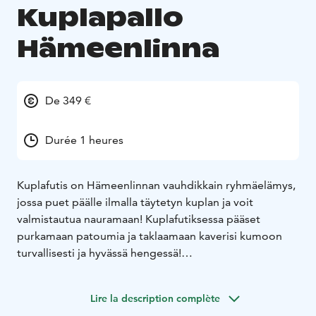
Kuplapallo
Hämeenlinna
De 349 €
Durée 1 heures
Kuplafutis on Hämeenlinnan vauhdikkain ryhmäelämys,
jossa puet päälle ilmalla täytetyn kuplan ja voit
valmistautua nauramaan! Kuplafutiksessa pääset
purkamaan patoumia ja taklaamaan kaverisi kumoon
turvallisesti ja hyvässä hengessä!
Kuplapallo sopii loistavasti synttäreille, polttareihin,
yritysten TYKY- ja tiimipäiviin sekä kaveriporukoiden
Lire la description complète
kesäisiin yhteishetkiin.