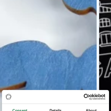
Consent
Details
About