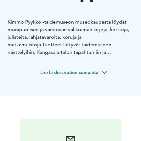
Kimmo Pyykkö -taidemuseon museokaupasta löydät
monipuolisen ja vaihtuvan valikoiman kirjoja, kortteja,
julisteita, lahjatavaroita, koruja ja
matkamuistoja.
Tuotteet liittyvät taidemuseon
näyttelyihin, Kangasala-talon tapahtumiin ja
Kangasalaan. Suosimme mahdollisuuksien mukaan
paikallisten tekijöiden tuotteita. Tervetuloa
Lire la description complète
tutustumaan!