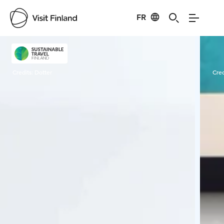
FR
Visit Finland
Credits:
Dotter
Cred