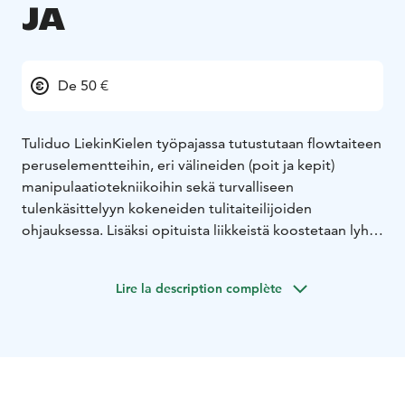
JA
De 50 €
Tuliduo LiekinKielen työpajassa tutustutaan flowtaiteen
peruselementteihin, eri välineiden (poit ja kepit)
manipulaatiotekniikoihin sekä turvalliseen
tulenkäsittelyyn kokeneiden tulitaiteilijoiden
ohjauksessa. Lisäksi opituista liikkeistä koostetaan lyhyt
koreografia. Kaksipäiväinen työpaja on avoin kaikille
tuli-/flowtaiteista kiinnostuneille, ikäsuositus vähintään
Lire la description complète
15 v.
LiekinKieli on imatralainen tulitaiteilijapariskunta, joka
on esiintynyt eri tapahtumissa Kaakkois-Suomen
alueella vuodesta 2020.
Kuvat: J. Pylkkö