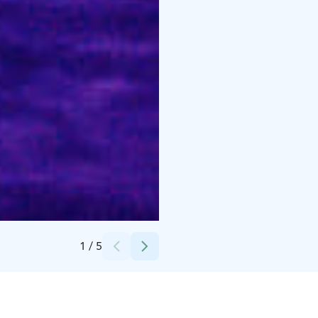
Credits:
Ideapark Lempäälä
1
/
5