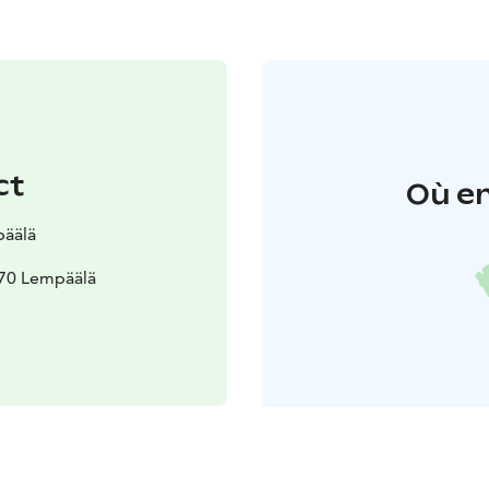
ct
Où en
päälä
570 Lempäälä