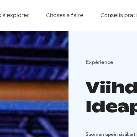
 à explorer
Choses à faire
Conseils prat
Expérience
Viih
Idea
Suomen upein sisäkartin