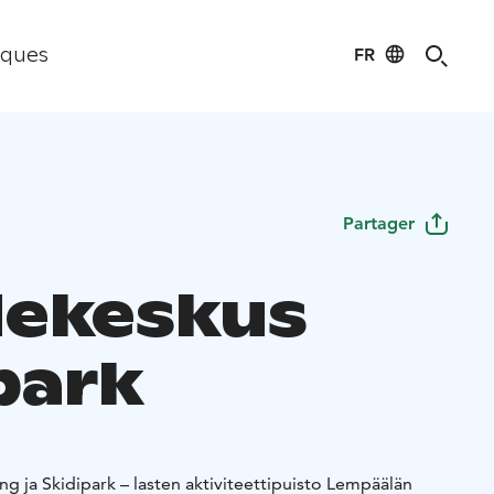
FR
iques
Partager
dekeskus
park
g ja Skidipark – lasten aktiviteettipuisto Lempäälän