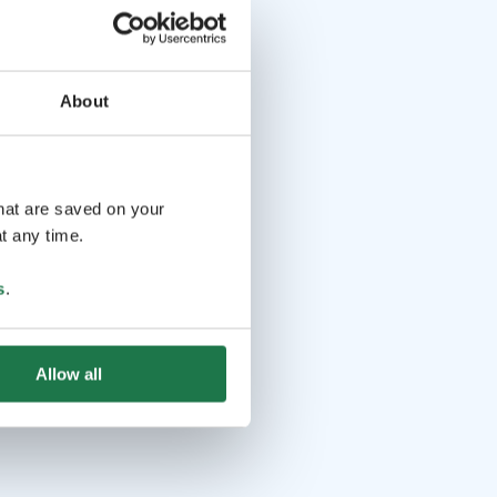
About
that are saved on your
t any time.
s
.
Allow all