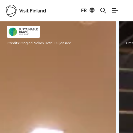
FR
Visit Finland
Credits:
Original Sokos Hotel Puijonsarvi
Cred