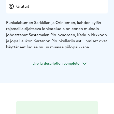
Gratuit
Punkalaitumen Sarkkilan ja Oriniemen, kahden kylän
rajamailla sijaitseva lohkareluola on ennen muinoin
johdattanut Sastamalan Pirunvuoreen, Karkun kirkkoon
ja jopa Laukon Kartanon Pirunkellariin asti. Ihmiset ovat
käyttäneet luolaa muun muassa piilopaikkana
ruotujakolaitoksen aikaan.
Uskotaan, että ennen ihmisiä Konatun kellarin maita
Lire la description complète
asuttivat hiidet ja että hiidet olisivat rakentaneet itse
luolankin. Uskaltaudutko sinä kulkemaan hiisien mailla?
Konatun Kellari on Punkalaitumella sijaitseva
lohkareluola. Luolan suuaukko on noin 2 metriä syvä, 3
metriä pitkä ja 2 metriä leveä. Luola on noin 2-3 metriä
pitkä, jonka jälkeen kivenlohkareet tukkivat sen.
Saapumisohjeet:
Lähtöpaikkana Punkalaitumen kunnantalo