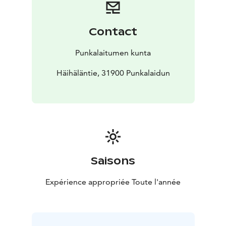
(Vesilahdentie 5, 31900 Punkalaidun)
Noin 3,5 kilometriä Vesilahden suuntaan, kunnes
käännös vasemmalle suuntaan Rajasuon Metsätie
Contact
(vastapäätä Häihäläntietä). Päättyvää metsätietä
jatketaan suoraan noin 1,3 kilometriä, kunnes oikealla
Punkalaitumen kunta
puolella olevalle levennykselle voi jättää auton. Vanhaa
metsätietä jatketaan suoraan, y-risteyksessä käännytään
Häihäläntie, 31900 Punkalaidun
oikealle.
Saisons
Expérience appropriée Toute l'année