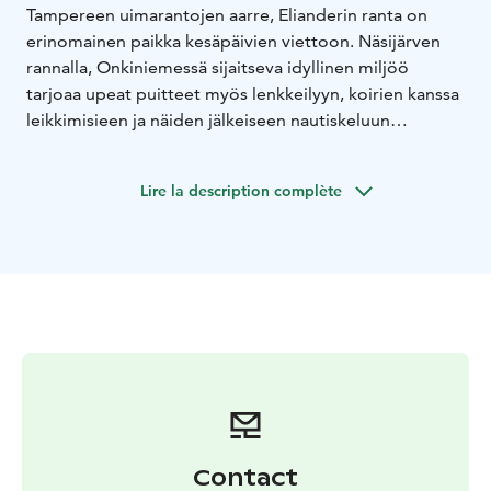
Tampereen uimarantojen aarre, Elianderin ranta on
erinomainen paikka kesäpäivien viettoon. Näsijärven
rannalla, Onkiniemessä sijaitseva idyllinen miljöö
tarjoaa upeat puitteet myös lenkkeilyyn, koirien kanssa
leikkimisieen ja näiden jälkeiseen nautiskeluun
Jäätelökioski Elianderilla.
Tarjoamme herkullisia jäätelöitä, maukasta kahvia,
Lire la description complète
virvokkeita sekä pikku purtavaa. Lisäksi meiltä voit
vuokrata SUP-lautoja. Pingviinin jäätelöiden lisäksi
tarjolla on Onkiniemen omat vegaaniset jäätelöt, jotka
valmistetaan käsityönä Onkiniemessä aivan Elianderin
uimarannan vieressä. Kioskilla on A-oikeudet ja
tarjoamme Nokian Panimon tuotteita.
Päivitetyt aukioloaikamme voit tarkistaa Jäätelökioski
Elianderin Google-sivulta tai soittamalla numeroon 044
077 8988.
Contact