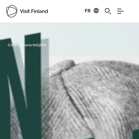
FR
Visit Finland
Credits:
monia tekijöitä