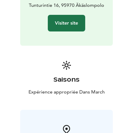
Tunturintie 16, 95970 Äkäslompolo
Visiter site
Saisons
Expérience appropriée Dans March