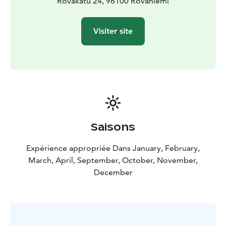
vous partagera ses connaissances des aurores
Rovakatu 24, 96100 Rovaniemi
boréales, de la faune et de la flore locales, et vous
apprendra à allumer un feu, sans allumettes, dans des
Visiter site
conditions extrêmes. Vous pourrez aussi profiter d'un
petit barbecue, et de boissons chaudes qui vous
permettront de mieux apprécier encore la nature et
les lueurs dans le ciel.
Saisons
Expérience appropriée Dans January, February,
March, April, September, October, November,
December