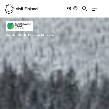
FR
Visit Finland
Credits:
Ylläs Ski Resort Äkäslompolo