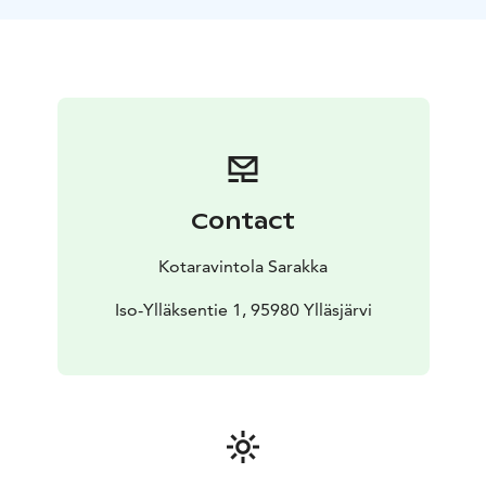
karitsa
Kylmäsavuhirvenpaistia
Savuporosinappia
Laatiko
t: Porkkana, lanttu, punajuuri, peruna,
poronmaksa.
Nyhtökaritsaa kastikkeen kera vaikka
joulupäivälle.
Meillä leivottua leipää myös
joululeipä
Joulupullaa, Saaristolaisleipää, creme brulee
piirasta
Gluteenittomia leivonnaisia:suolaisia ja
makeita
Löytyy myös vegaanisia tuotteita.
Teemme
tuotteita runsaasti mutta kaikkea ei loppuun asti
Contact
riitä.
Valikoimaan tulee lisäyksiä.
Emme voi ottaa
ennakkovarauksia! joten kannattaa tulla ajoissa.
Kotaravintola Sarakka
Iso-Ylläksentie 1, 95980 Ylläsjärvi