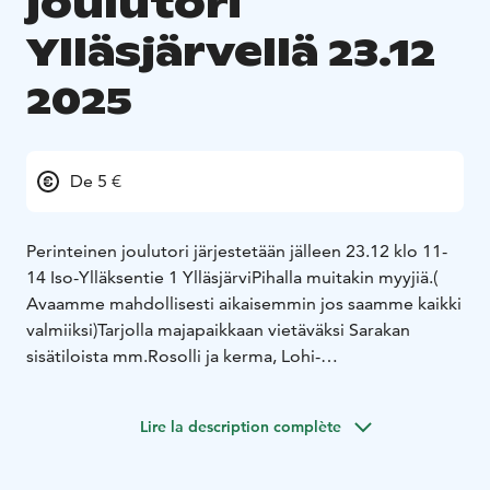
joulutori
Ylläsjärvellä 23.12
2025
De 5 €
Perinteinen joulutori järjestetään jälleen 23.12 klo 11-
14
Iso-Ylläksentie 1 Ylläsjärvi
Pihalla muitakin myyjiä.
(
Avaamme mahdollisesti aikaisemmin jos saamme kaikki
valmiiksi)
Tarjolla majapaikkaan vietäväksi Sarakan
sisätiloista mm.
Rosolli ja kerma, Lohi-
haukiterriini+tillimajoneesi, siika cheviche,
valkosipulilohta, Siika tar-tar, Limelohi, Sinappi ja
Lire la description complète
valkosipulisilakka, Savuhaukimousse, Marinoitua
poronvasan maksaa, Karitsaterriini, Savuporomousse,
Metsäsienisalaattia ...
Meillä tehdyt makkarat: karhu ja