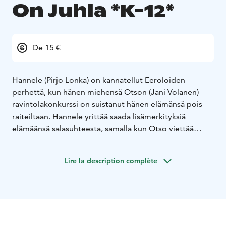
On Juhla *K-12*
De 15 €
Hannele (Pirjo Lonka) on kannatellut Eeroloiden
perhettä, kun hänen miehensä Otson (Jani Volanen)
ravintolakonkurssi on suistanut hänen elämänsä pois
raiteiltaan. Hannele yrittää saada lisämerkityksiä
elämäänsä salasuhteesta, samalla kun Otso viettää
päivänsä lähinnä olohuoneen sohvalla. Heidän
tyttärensä Selma (Aamu Milonoff) pyörittää
Lire la description complète
pienimuotoista tekoripsibisnestä voidakseen muuttaa
pois Nauvosta takaisin pääkaupunkiseudulle heti, kun
mahdollista. Pikkusisko Eeva (Ada Pesso) yrittää piristää
kodin tunnelmaa erinäisillä tempauksilla, joita kukaan ei
ehdi huomioida.
Purjeveneessä majaileva entinen Idols-tähti Samppa