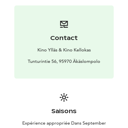
(Jussi Vatanen), jonka elämää on täyttänyt alkoholi ja
epämääräiset bisnekset, yrittää ryhdistäytyä, kun hän
saa juhannusvieraakseen kiltin ja elämälle avoimen
poikansa Artun (Bruno Baer).
Contact
Kino Ylläs & Kino Kellokas
Tunturintie 56, 95970 Äkäslompolo
Saisons
Expérience appropriée Dans September