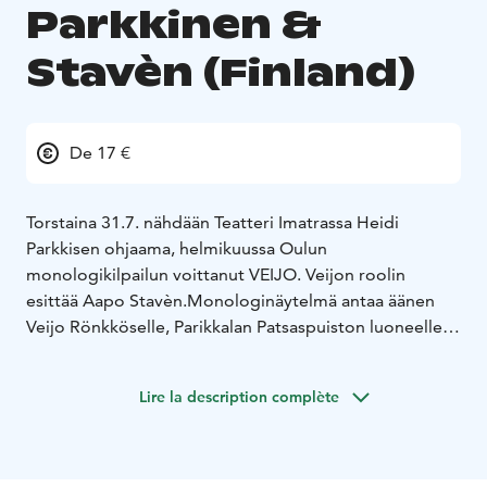
Parkkinen &
Stavèn (Finland)
De 17 €
Torstaina 31.7. nähdään Teatteri Imatrassa Heidi
Parkkisen ohjaama, helmikuussa Oulun
monologikilpailun voittanut VEIJO. Veijon roolin
esittää Aapo Stavèn.
Monologinäytelmä antaa äänen
Veijo Rönkköselle, Parikkalan Patsaspuiston luoneelle
ITE-taitelijalle ja puutarhurille. Rakkaudettomuuden
jäljet ja sosiaalinen eristyneisyys kasvattivat Veijo
Lire la description complète
Rönkkösestä taiteilijan. VEIJO on intiimi monologi
kuvataiteilija Veijo Rönkkösestä – ulkopuolisesta, joka
teki yksinäisyydestä taidetta ja säilytti sisäisen lapsensa.