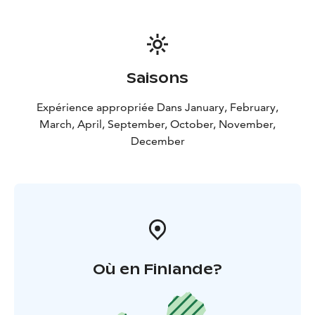
pourrez nous demander ultérieurement de changer
certaines de vos excursions pour des nuits plus
prometteuses afin d'augmenter vos chances.
PROLONGEZ VOTRE EXPÉRIENCE ARCTIQUE ! Avec ce
forfait vacances, nous vous offrons -10% de réduction
Saisons
sur toutes les autres excursions de jour que nous
organisons (sauf les expériences avec les huskys et les
Expérience appropriée Dans January, February,
rennes).
March, April, September, October, November,
December
Où en Finlande?