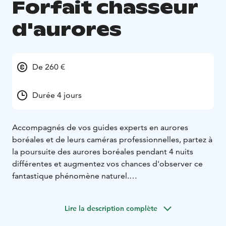
Forfait chasseur
d'aurores
De 260 €
Durée 4 jours
Accompagnés de vos guides experts en aurores
boréales et de leurs caméras professionnelles, partez à
la poursuite des aurores boréales pendant 4 nuits
différentes et augmentez vos chances d'observer ce
fantastique phénomène naturel.
Ce forfait chasseur d'aurores vous permet de profiter
de quatre excursions en pleine nature à la recherche
Lire la description complète
d'aurores boréales avec appareil photo professionnel
et d'augmenter vos chances d'observer ce fantastique