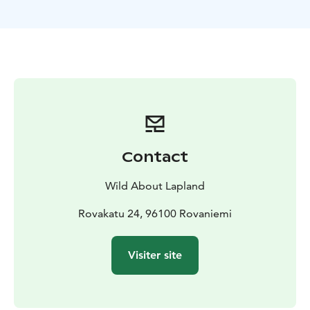
phénomène naturel. Les guides auroraux seront
équipés d'appareils photo professionnels et prendront
des photos de vous et des aurores boréales. Tous nos
groupes sont limités à 8 personnes maximum pour
vous offrir la meilleure et la plus authentique
expérience possible. Des collations typiquement
finlandaises et des boissons chaudes sont incluses
pour chaque nuit.
Les itinéraires sont choisis en fonction des conditions
Contact
météorologiques et de l'activité solaire. Si cela est
pertinent et basé sur les conditions
Wild About Lapland
météorologiques/activité solaire, votre guide essaiera
de vous emmener sur des itinéraires différents chaque
Rovakatu 24, 96100 Rovaniemi
nuit afin que vous puissiez profiter d'une expérience
différente et voir davantage de paysages d'hiver de la
Visiter site
Laponie. Nous vous invitons à présélectionner les 4
nuits lors de la réservation ; selon la disponibilité et en
fonction des prévisions météorologiques, vous