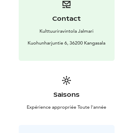
juhlapalvelu tapahtumanjärjestäjille ja Kangasala-talon
palveluiden lisäksi saatavilla on mm. viinitastingeja ja
muuta ohjelmaa.
Contact
Kulttuuriravintola Jalmari
Kuohunharjuntie 6, 36200 Kangasala
Saisons
Expérience appropriée Toute l'année