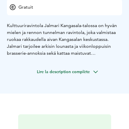
Gratuit
Kulttuuriravintola Jalmari Kangasala-talossa on hyvän
mielen ja rennon tunnelman ravintola, joka valmistaa
ruokaa rakkaudella aivan Kangasalan keskustassa.
Jalmari tarjoilee arkisin lounasta ja viikonloppuisin
brasserie-annoksia sekä kattaa maistuvat
väliaikatarjoilut Kangasala-talon konsertteihin ja
esityksiin. Kesäpäivästä Kangasalla nautitaan kylmien
Lire la description complète
juomien ja jäätelöannosten parissa isolla aurinkoisella
terassilla.
Kulttuuriravintola Jalmarin kahvilatiskistä saa ostettua
makeita ja suolaisia herkkuja kahvin kylkeen vaikkapa
museokäynnin yhteydessä.
Kulttuuriravintola Jalmari huolehtii kokousten
ruokailuista ja kahvituksista sekä toimii
tilausravintolana. Tarjolla myös on kaiken kattava