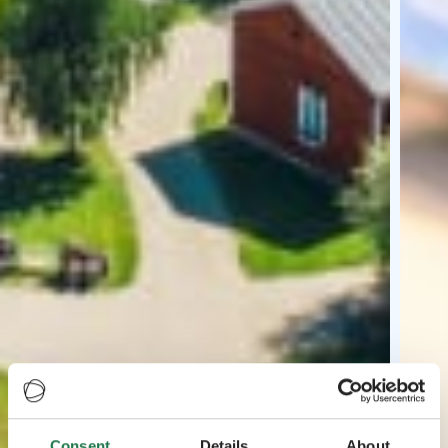
Consent
Details
About