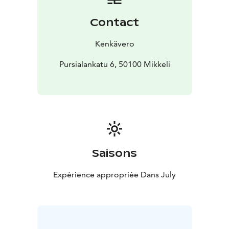
kunnolla tutustua!
Jo perinteiseksi muodostuneet Kenkäveron
Contact
käsityömarkkinat on järjestetty jo parikymmentä kertaa
ja iloista markkinakansaa saapuu runsain mitoin
Kenkävero
kauempaakin. Markkinamyyjistä suurin osa varaa paikan
seuraavaksi vuodeksi. ”Kenkäveron käsityömarkkinoille
Pursialankatu 6, 50100 Mikkeli
on mukava tulla, täällä on niin hyvä fiilis”. Aina mukaan
mahtuu myös uusia markkinamyyjiä ja myyntiin tulee
mitä ihanampia tuotteita.
Tervetuloa Kenkäveron käsityömarkkinoille!
kesä 2026
Saisons
Expérience appropriée Dans July