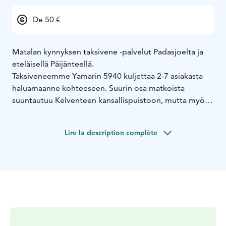
De 50 €
Matalan kynnyksen taksivene -palvelut Padasjoelta ja
eteläisellä Päijänteellä.
Taksiveneemme Yamarin 5940 kuljettaa 2-7 asiakasta
haluamaanne kohteeseen. Suurin osa matkoista
suuntautuu Kelventeen kansallispuistoon, mutta myös
tutustumiset kauniiseen Päijänteeseen tai onkireissut
onnistuvat.
Lire la description complète
Tarjoamme myös Liikenteen turvallisuusvirasto
Traficomin auditoimaa koulutusta niin moottori- kuin
purjeveneillä.
Tutustu palveluihimme ja kysy
lisää!
www.venekyyti.fi
www.veneilykoulutus.com