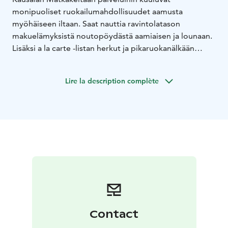
monipuoliset ruokailumahdollisuudet aamusta
myöhäiseen iltaan. Saat nauttia ravintolatason
makuelämyksistä noutopöydästä aamiaisen ja lounaan.
Lisäksi a la carte -listan herkut ja pikaruokanälkään
Hesburgerin ja Kotipizzan tutut ja maistuvat tuotteet.
Samalla käynnillä teet helppoja ostoksia
Lire la description complète
marketistamme! Ja lopuksi vielä tankki täyteen – ja
matka jatkuu!
Contact