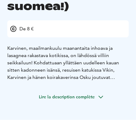
suomea!)
De 8 €
Karvinen, maailmankuulu maanantaita inhoava ja
lasagnea rakastava kotikissa, on lähdössä villiin
seikkailuun! Kohdattuaan yllättäen uudelleen kauan
sitten kadonneen isänsä, resuisen katukissa Vikin,
Karvinen ja hänen koirakaverinsa Osku joutuvat
jättämään täydellisen hemmotellun elämänsä
auttaakseen Vikiä riemastuttavassa ryöstökeikassa,
Lire la description complète
jossa pelataan korkeilla panoksilla.