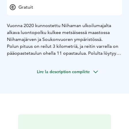
Gratuit
Vuonna 2020 kunnostettu Niihaman ulkoilumajalta
alkava luontopolku kulkee metsäisessä maastossa
Niihamajärven ja Soukonvuoren ympäristössä.
Polun pituus on reilut 3 kilometriä, ja reitin varrella on
pääopastetaulun ohella 11 opastaulua. Polulta löytyy
sekä tuoretta että kuivaa kangasmetsää, koivikkoa ja
lehtoa.
Lire la description complète
Puiden lomasta pilkistävä Niihamajärvi on hiljalleen
soistuva järvi, jonka rannoilla kasvaa kosteutta vaativia
kasvilajeja, kuten suovehkaa. Polulla voi kiertää
merkityn lenkin myös Soukonvuoren
luonnonsuojelualueen kautta.
Reittikartta löytyy Niihaman majan pihassa olevasta
pääopastetaulusta, ja lisäksi reitti on merkitty keltaisilla
palloilla puihin. Risteyskohdissa on suuntaviitat, joiden