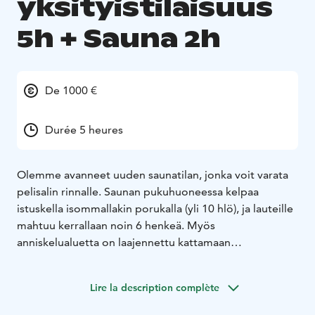
yksityistilaisuus
5h + Sauna 2h
De 1000 €
Durée 5 heures
Olemme avanneet uuden saunatilan, jonka voit varata
pelisalin rinnalle. Saunan pukuhuoneessa kelpaa
istuskella isommallakin porukalla (yli 10 hlö), ja lauteille
mahtuu kerrallaan noin 6 henkeä. Myös
anniskelualuetta on laajennettu kattamaan
terassikäytävän ja saunan pukkarin, joten virvokkeet
kulkevat muittamutkitta mukana.
Lire la description complète