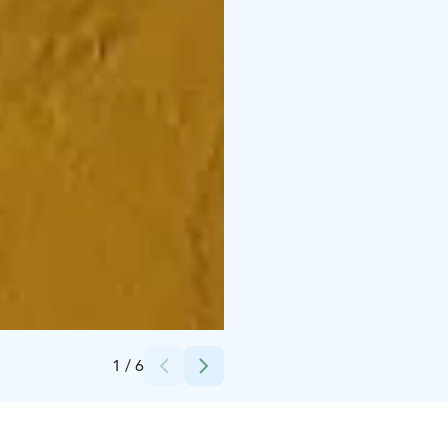
Credits:
Sinikka Niskanen
1
/
6