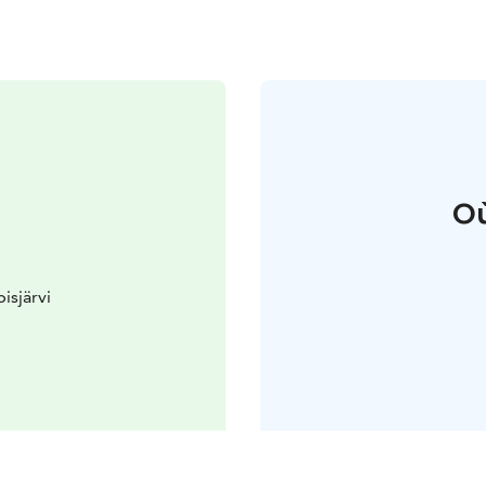
Où
isjärvi