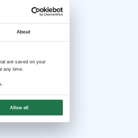
About
that are saved on your
t any time.
s
.
Allow all