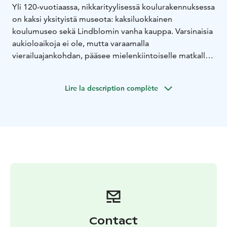
Yli 120-vuotiaassa, nikkarityylisessä koulurakennuksessa
on kaksi yksityistä museota: kaksiluokkainen
koulumuseo sekä Lindblomin vanha kauppa. Varsinaisia
aukioloaikoja ei ole, mutta varaamalla
vierailuajankohdan, pääsee mielenkiintoiselle matkalle
muistoihin ja elämyksiin. Koulumuseossa voi tutustua
laajaan, opastettuun koulukirja ja -tarvikevalikoimaan ja
Lire la description complète
vanhassa kaupassa voi sukeltaa entisajan kaupan
tunnelmaan.
Contact