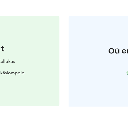
t
Où e
Kellokas
 Äkäslompolo