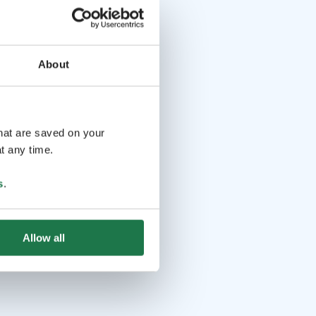
About
that are saved on your
t any time.
s
.
Allow all