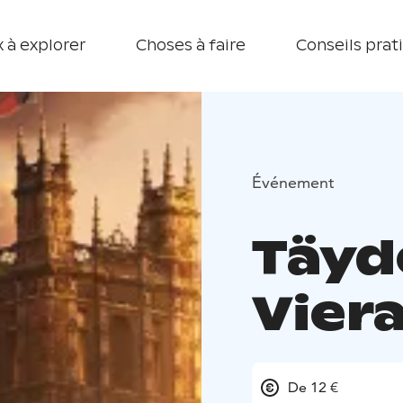
 à explorer
Choses à faire
Conseils prat
Événement
Täyde
Viera
De 12 €