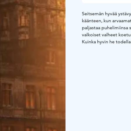
Seitsemän hyvää ystävys
käänteen, kun arvaamat
paljastaa puhelimiinsa s
valkoiset valheet koetu
Kuinka hyvin he todella 
ole mitään salaisuuksia