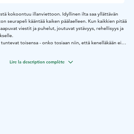
tä kokoontuu illanviettoon. Idyllinen ilta saa yllättävän
on seurapeli kääntää kaiken päälaelleen. Kun kaikkien pitää
aapuvat viestit ja puhelut, joutuvat ystävyys, rehellisyys ja
kselle.
tuntevat toisensa - onko tosiaan niin, että kenelläkään ei
?
Lire la description complète