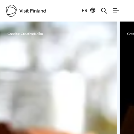
FR
Visit Finland
Credits:
CreativeKaiku
Cred