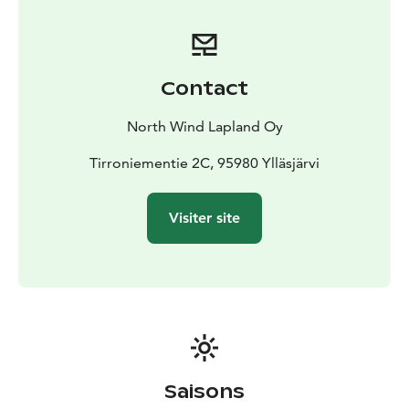
Après votre randonnée, réchauffez-vous au centre
naturel d'Ylläs avec une soupe au saumon fumé, suivi
d'une dégustation de quatre poissons fumés
localement— un véritable délice de Laponie. Enfin,
Contact
entrez dans le musée local et découvrez les riches
traditions, la vie quotidienne et le patrimoine culturel
North Wind Lapland Oy
d'Ylläs à travers des expositions captivantes.
Cette expérience est le mélange parfait d' aventure en
Tirroniementie 2C, 95980 Ylläsjärvi
plein air, de saveurs locales authentiques et de
découverte culturelle, vous offrant un lien plus
Visiter site
profond avec la Laponie au-delà de ses paysages
époustouflants.
Saisons