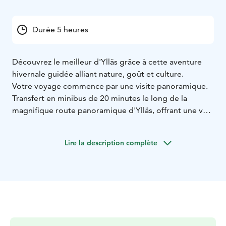
Durée 5 heures
Découvrez le meilleur d'Ylläs grâce à cette aventure
hivernale guidée alliant nature, goût et culture.
Votre voyage commence par une visite panoramique.
Transfert en minibus de 20 minutes le long de la
magnifique route panoramique d'Ylläs, offrant une vue
sur la forêt enneigée et les sur les collines du parc
national de Pallas-Yllästunturi. En arrivant au point de
Lire la description complète
départ du sentier, enfilez des raquettes à neige et
suivez votre guide local expert lors d'une Randonnée
de 3 heures à travers la nature sauvage et immaculée
de la Laponie. L'itinéraire vous mène jusqu'au sommet
de Kellostapuli (500 m), où les vues panoramiques sur
les collines d'Ylläs et les forêts enneigées
récompensent votre ascension.