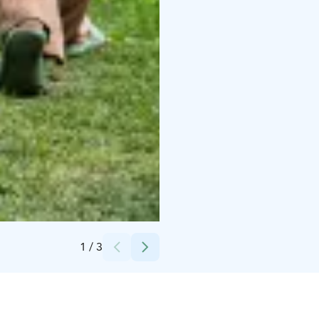
Credits:
Kim Lindström
1
/
3