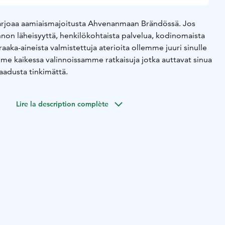
Brändö bike and bed tarjoaa aamiaismajoitusta Ahvenanmaan Brändössä.
Jos
nnon läheisyyttä, henkilökohtaista palvelua, kodinomaista
a raaka-aineista valmistettuja aterioita ollemme juuri sinulle
me kaikessa valinnoissamme ratkaisuja jotka auttavat sinua
aadusta tinkimättä.
Lire la description complète