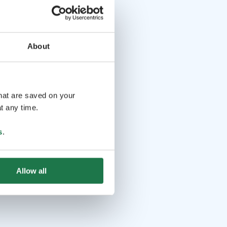
About
that are saved on your
t any time.
s
.
Allow all