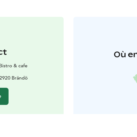
ct
Où en
istro & cafe
22920 Brändö
e