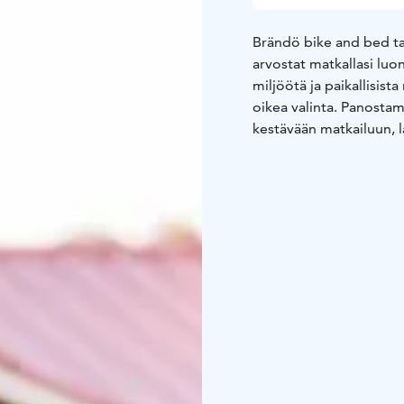
arvostat matkallasi luo
miljöötä ja paikallisist
oikea valinta. Panostam
kestävään matkailuun, l