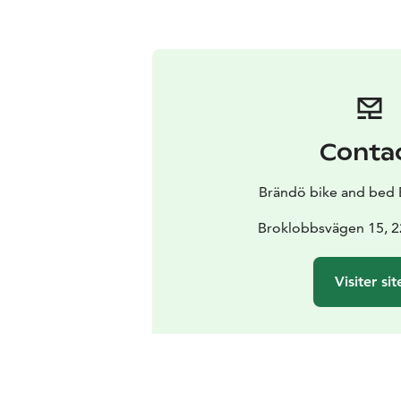
Conta
Brändö bike and bed B
Broklobbsvägen 15, 
Visiter sit