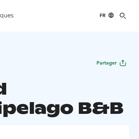
FR
iques
Partager
d
ipelago B&B