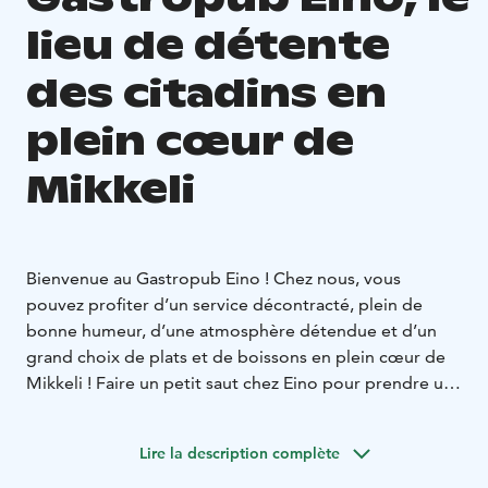
lieu de détente
des citadins en
plein cœur de
Mikkeli
Bienvenue au Gastropub Eino ! Chez nous, vous
pouvez profiter d’un service décontracté, plein de
bonne humeur, d’une atmosphère détendue et d’un
grand choix de plats et de boissons en plein cœur de
Mikkeli ! Faire un petit saut chez Eino pour prendre un
verre au cours d’une journée shopping, rien de plus
facile. Vous pouvez aussi venir vous amuser avec vos
Lire la description complète
amis autour du thème du vin ou tout simplement
profiter de la soirée jusqu’à très tard ! Pour nous,