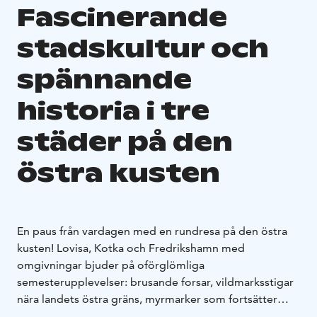
Fascinerande
stadskultur och
spännande
historia i tre
städer på den
östra kusten
En paus från vardagen med en rundresa på den östra
kusten! Lovisa, Kotka och Fredrikshamn med
omgivningar bjuder på oförglömliga
semesterupplevelser: brusande forsar, vildmarksstigar
nära landets östra gräns, myrmarker som fortsätter
ända fram till horisonten, idylliska kuststäder vid öppet