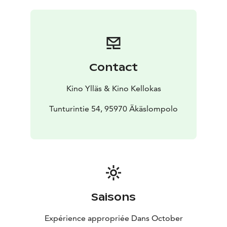
oudosti Opettajaa muistuttava jättisaukko. Edessä on
hulvaton luontoseikkailu, kun Ella ja kaverit päättävät
estää liikemiehen juonen ja pelastaa metsän sekä
saukot!
Contact
Kino Ylläs & Kino Kellokas
Tunturintie 54, 95970 Äkäslompolo
Saisons
Expérience appropriée Dans October