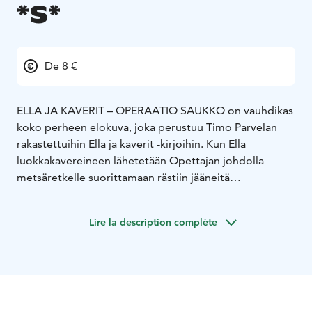
*S*
De 8 €
ELLA JA KAVERIT – OPERAATIO SAUKKO on vauhdikas
koko perheen elokuva, joka perustuu Timo Parvelan
rakastettuihin Ella ja kaverit -kirjoihin. Kun Ella
luokkakavereineen lähetetään Opettajan johdolla
metsäretkelle suorittamaan rästiin jääneitä
koulutehtäviä, he kohtaavat kokonaan uudenlaiset
ystävät, nimittäin luonnonsuojelualueella asuvan hirmu
Lire la description complète
söpön saukkoperheen. Samalla metsässä kuitenkin
mellestää myös ihan toisenlainen otus: lasten vanha
tuttu, ovela liikemies Isä Yksi, joka aikoo jyrätä koko
metsän uuden lomakeskuksensa tieltä. Soppaa
ilmestyvät hämmentämään myös salaperäinen erämies
Huntteri, pyöräilyyn hurahtanut Rehtori Piippu ja